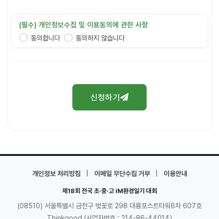
처리하는 개인 정보의 항목
(필수) 개인정보수집 및 이용동의에 관한 사항
‘제18회 전국 초·중·고 iM환경일기 대회'의 서비스 제공을 위하여
동의합니다
동의하지 않습니다
필요한 최소한의 범위 내에서 아래와 같이 개인정보를 수집하고
있습니다.
∙ 성명, 학교명, 연락처, 이메일
개인정보 수집 및 이용에 관한 사항
신청하기
‘제18회 전국 초·중·고 iM환경일기 대회'은 개인정보 수집 및
이용목적이 달성된 후에는 다음과 같이 해당 정보를 지체 없이
파기합니다.
다만, 수상자의 경우 저작권의 관리를 위해 저작재산권의
존속기간 동안 보관합니다.
∙ 공모전 사업 종료 후 즉시 파기
개인정보처리의 위탁에 관한 사항
|
|
개인정보 처리방침
이메일 무단수집 거부
이용안내
‘제18회 전국 초·중·고 iM환경일기 대회'은 서비스 이행을 위해
제18회 전국 초·중·고 iM환경일기 대회
아래와 같이 외부 전문업체에 취급 위탁하여 운영하고 있습니다.
∙ 수탁업체명 : ㈜씽굿
(08510) 서울특별시 금천구 벚꽃로 298 대륭포스트타워6차 607호
∙ 수탁업체 위탁업무내용 : 홍보 대행, 참가자 DB시스템 구축,
Thinkgood (사업자번호 : 214-86-44014)